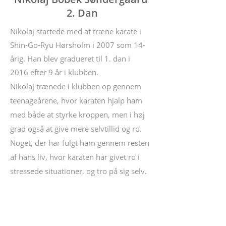
2. Dan
Nikolaj startede med at træne karate i
Shin-Go-Ryu Hørsholm i 2007 som 14-
årig. Han blev gradueret til 1. dan i
2016 efter 9 år i klubben.
Nikolaj trænede i klubben op gennem
teenageårene, hvor karaten hjalp ham
med både at styrke kroppen, men i høj
grad også at give mere selvtillid og ro.
Noget, der har fulgt ham gennem resten
af hans liv, hvor karaten har givet ro i
stressede situationer, og tro på sig selv.
Udover karate har Nikolaj også
kortvarigt prøvet kræfter med judo.